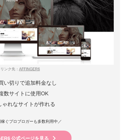
リンク先：
AFFINGER6
回買い切りで追加料金なし
 複数サイトに使用OK
しゃれなサイトが作れる
万円稼ぐプロブロガーも多数利用中／
NGER6 公式ページを見る