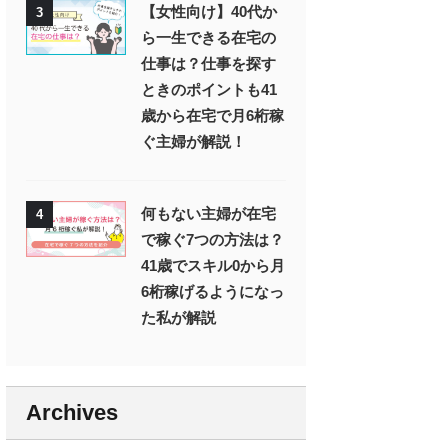
【女性向け】40代か
3
ら一生できる在宅の
仕事は？仕事を探す
ときのポイントも41
歳から在宅で月6桁稼
ぐ主婦が解説！
何もない主婦が在宅
4
で稼ぐ7つの方法は？
41歳でスキル0から月
6桁稼げるようになっ
た私が解説
Archives