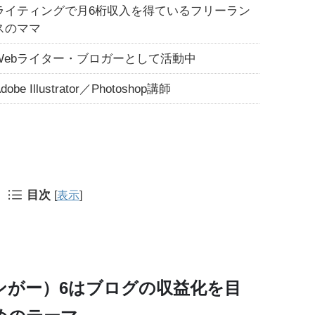
ライティングで月6桁収入を得ているフリーラン
スのママ
Webライター・ブロガーとして活動中
dobe Illustrator／Photoshop講師
目次
[
表示
]
ンがー）6
は
ブログの収益化を目