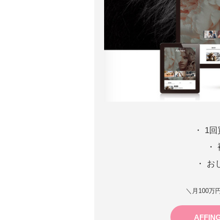
・ 1
・
・ お
＼月100
AFFI