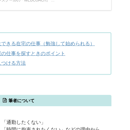
スクールの『WEBCOACH』 ...
生できる在宅の仕事（勉強して始められる）
宅の仕事を探すときのポイント
見つける方法
筆者について
「通勤したくない」
「時間に拘束されたくない」などの理由から、