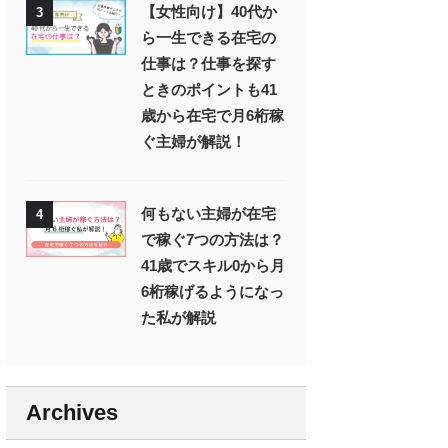
【女性向け】40代か
3
ら一生できる在宅の
仕事は？仕事を探す
ときのポイントも41
歳から在宅で月6桁稼
ぐ主婦が解説！
何もない主婦が在宅
4
で稼ぐ7つの方法は？
41歳でスキル0から月
6桁稼げるようになっ
た私が解説
Archives