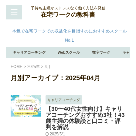
子持ち主婦がストレスなく働く方法を発信
在宅ワークの教科書
本気で在宅ワークでの収益化を目指すのにおすすめスクール
No.1
キャリアコーチング
Webスクール
在宅ワーク
キャリ
HOME
>
2025年
>
4月
月別アーカイブ：2025年04月
キャリアコーチング
【30〜40代女性向け】キャリ
アコーチングおすすめ3社！43
歳主婦の体験談と口コミ・評
判を解説
2025/5/1