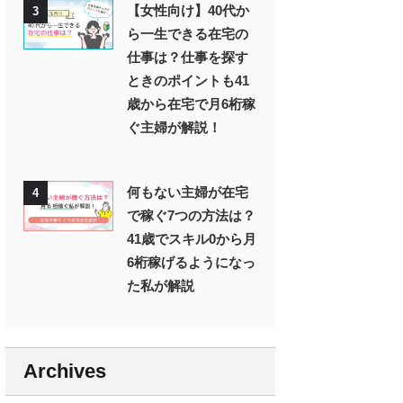
【女性向け】40代か
3
ら一生できる在宅の
仕事は？仕事を探す
ときのポイントも41
歳から在宅で月6桁稼
ぐ主婦が解説！
何もない主婦が在宅
4
で稼ぐ7つの方法は？
41歳でスキル0から月
6桁稼げるようになっ
た私が解説
Archives